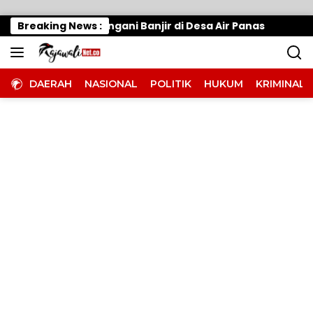
Langsung ke konten
k Cepat, Tangani Banjir di Desa Air Panas
Breaking News :
Warung
DAERAH
NASIONAL
POLITIK
HUKUM
KRIMINAL