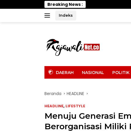
Langsung
Breaking News :
Wabup Pari
ke
konten
Indeks
tutup
DAERAH
NASIONAL
POLITIK
Beranda
HEADLINE
HEADLINE
,
LIFESTYLE
Menuju Generasi Em
Berorganisasi Milik