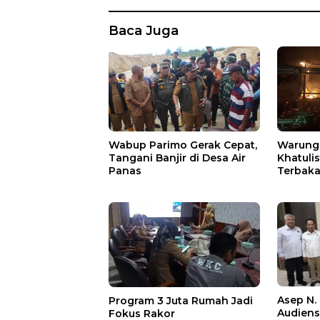
Baca Juga
Wabup Parimo Gerak Cepat,
Warung 
Tangani Banjir di Desa Air
Khatuli
Panas
Terbakar
Ratusan
Asep N.
Program 3 Juta Rumah Jadi
Audien
Fokus Rakor