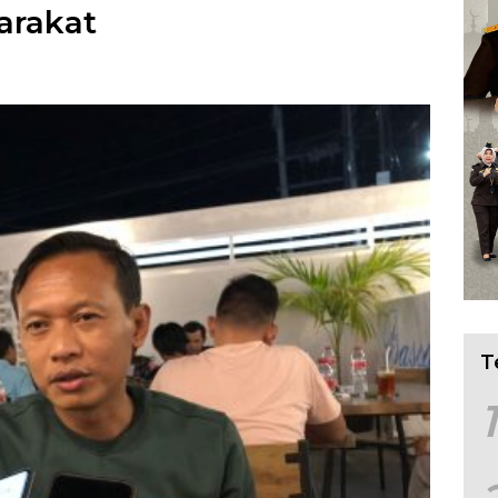
arakat
T
1