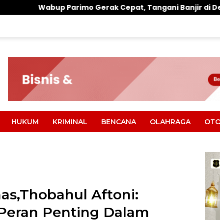
mo Gerak Cepat, Tangani Banjir di Desa Air Panas
HUKUM
KRIMINAL
BENCANA
OLAHRAGA
OTO
as,Thobahul Aftoni:
i Peran Penting Dalam