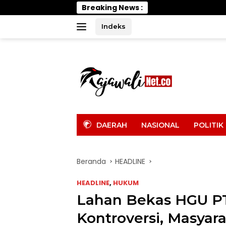
Langsung
Breaking News :
Wabup Parimo Gerak
ke
konten
Indeks
tutup
DAERAH
NASIONAL
POLITIK
Beranda
HEADLINE
HEADLINE
,
HUKUM
Lahan Bekas HGU PT
Kontroversi, Masya