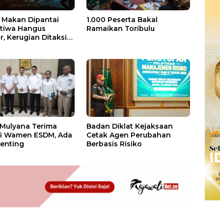
Makan Dipantai
1.000 Peserta Bakal
stiwa Hangus
Ramaikan Toribulu
, Kerugian Ditaksir
 Juta
 Mulyana Terima
Badan Diklat Kejaksaan
si Wamen ESDM, Ada
Cetak Agen Perubahan
enting
Berbasis Risiko