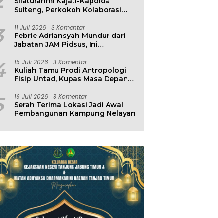
2
Silaturahmi Kajati-Kapolda
Sulteng, Perkokoh Kolaborasi
Antar Penegak Hukum
3
11 Juli 2026
3 Komentar
Febrie Adriansyah Mundur dari
Jabatan JAM Pidsus, Ini
Penjelasan Kejagung
4
15 Juli 2026
3 Komentar
Kuliah Tamu Prodi Antropologi
Fisip Untad, Kupas Masa Depan
Hubungan Manusia dan
Lingkungan
5
16 Juli 2026
3 Komentar
Serah Terima Lokasi Jadi Awal
Pembangunan Kampung Nelayan