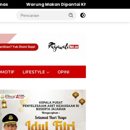
akan Dipantai Khatulistiwa Hangus Terbakar, Kerugian Di
tutup
MOTIF
LIFESTYLE
OPINI