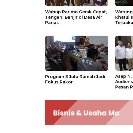
Wabup Parimo Gerak Cepat,
Warung 
Tangani Banjir di Desa Air
Khatuli
Panas
Terbakar
Ratusan
Asep N.
Program 3 Juta Rumah Jadi
Audien
Fokus Rakor
Pesan P