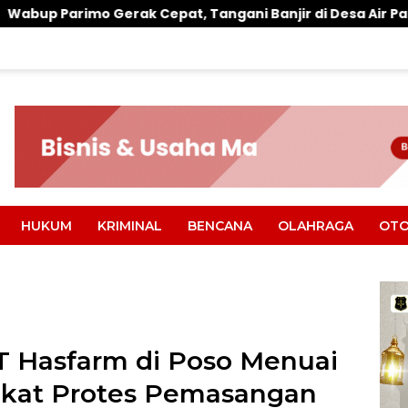
 Cepat, Tangani Banjir di Desa Air Panas
Warung M
HUKUM
KRIMINAL
BENCANA
OLAHRAGA
OTO
 Hasfarm di Poso Menuai
rakat Protes Pemasangan