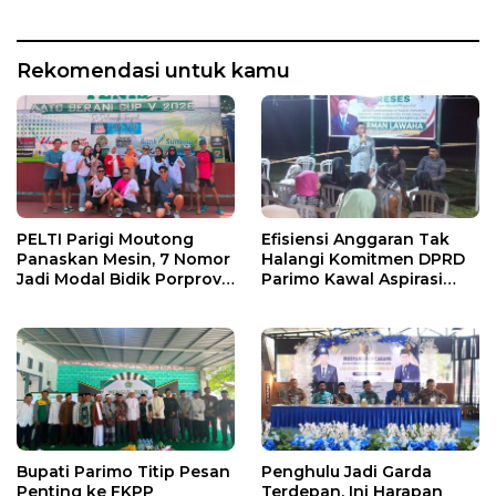
Rekomendasi untuk kamu
PELTI Parigi Moutong
Efisiensi Anggaran Tak
Panaskan Mesin, 7 Nomor
Halangi Komitmen DPRD
Jadi Modal Bidik Porprov
Parimo Kawal Aspirasi
X
Warga
Bupati Parimo Titip Pesan
Penghulu Jadi Garda
Penting ke FKPP
Terdepan, Ini Harapan