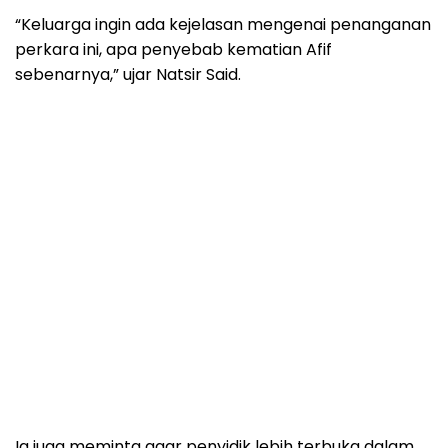
“Keluarga ingin ada kejelasan mengenai penanganan
perkara ini, apa penyebab kematian Afif
sebenarnya,” ujar Natsir Said.
Ia juga meminta agar penyidik lebih terbuka dalam