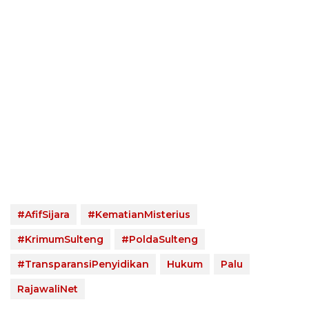
#AfifSijara
#KematianMisterius
#KrimumSulteng
#PoldaSulteng
#TransparansiPenyidikan
Hukum
Palu
RajawaliNet