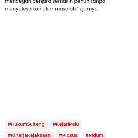
mencegah penjara semakin penuh tanpa
menyelesaikan akar masalah,” ujarnya.
#HukumSulteng
#KejariPalu
#KinerjaKejaksaan
#Pidsus
#Pidum