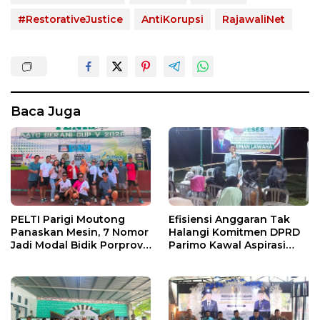
#RestorativeJustice
AntiKorupsi
RajawaliNet
Baca Juga
PELTI Parigi Moutong
Efisiensi Anggaran Tak
Panaskan Mesin, 7 Nomor
Halangi Komitmen DPRD
Jadi Modal Bidik Porprov
Parimo Kawal Aspirasi
X
Warga