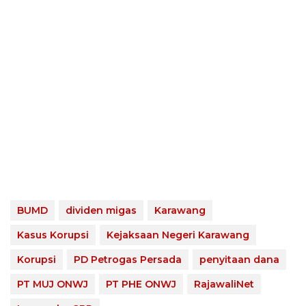
BUMD
dividen migas
Karawang
Kasus Korupsi
Kejaksaan Negeri Karawang
Korupsi
PD Petrogas Persada
penyitaan dana
PT MUJ ONWJ
PT PHE ONWJ
RajawaliNet