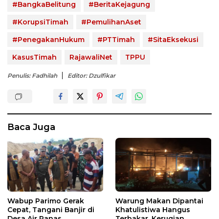
#BangkaBelitung
#BeritaKejagung
#KorupsiTimah
#PemulihanAset
#PenegakanHukum
#PTTimah
#SitaEksekusi
KasusTimah
RajawaliNet
TPPU
Penulis: Fadhilah
Editor: Dzulfikar
Baca Juga
Wabup Parimo Gerak
Warung Makan Dipantai
Cepat, Tangani Banjir di
Khatulistiwa Hangus
Desa Air Panas
Terbakar, Kerugian