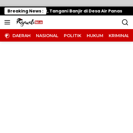
Langsung ke konten
 Gerak Cepat, Tangani Banjir di Desa Air Panas
Breaking News :
Wa
DAERAH
NASIONAL
POLITIK
HUKUM
KRIMINAL