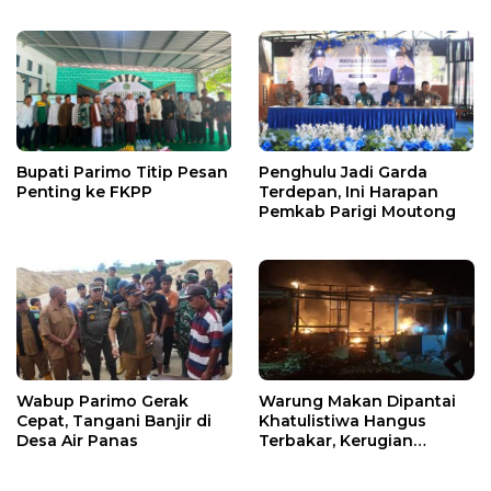
X
Warga
Bupati Parimo Titip Pesan
Penghulu Jadi Garda
Penting ke FKPP
Terdepan, Ini Harapan
Pemkab Parigi Moutong
Wabup Parimo Gerak
Warung Makan Dipantai
Cepat, Tangani Banjir di
Khatulistiwa Hangus
Desa Air Panas
Terbakar, Kerugian
Ditaksir Ratusan Juta