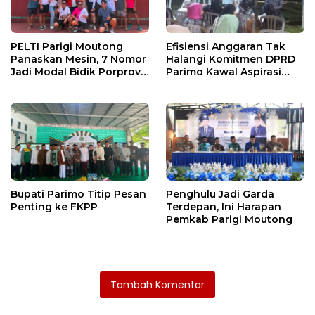
PELTI Parigi Moutong
Efisiensi Anggaran Tak
Panaskan Mesin, 7 Nomor
Halangi Komitmen DPRD
Jadi Modal Bidik Porprov
Parimo Kawal Aspirasi
X
Warga
Bupati Parimo Titip Pesan
Penghulu Jadi Garda
Penting ke FKPP
Terdepan, Ini Harapan
Pemkab Parigi Moutong
Tambah Komentar