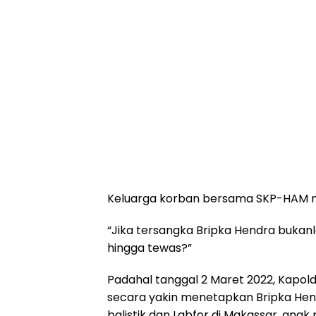
Keluarga korban bersama SKP-HAM m
“Jika tersangka Bripka Hendra bukanl
hingga tewas?”
Padahal tanggal 2 Maret 2022, Kapolda
secara yakin menetapkan Bripka Hend
balistik dan Labfor di Makassar, anak