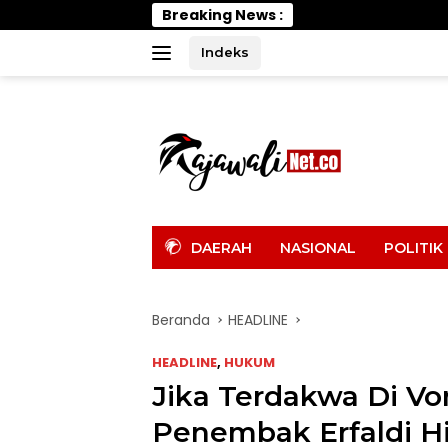
Langsung
Breaking News :
Wabup P
ke
konten
Indeks
tutup
DAERAH
NASIONAL
POLITIK
Beranda
HEADLINE
HEADLINE
,
HUKUM
Jika Terdakwa Di Vo
Penembak Erfaldi H