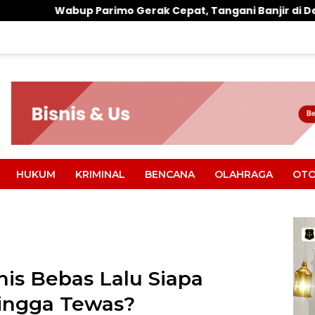
arimo Gerak Cepat, Tangani Banjir di Desa Air Panas
HUKUM
KRIMINAL
BENCANA
OLAHRAGA
OTO
nis Bebas Lalu Siapa
ingga Tewas?