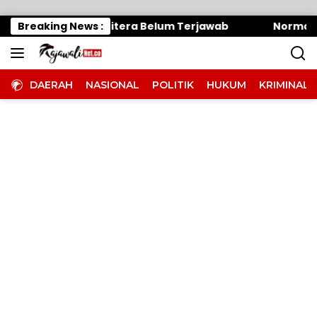
Langsung ke konten
dan Oknum Panitera Belum Terjawab
Breaking News :
Normalisasi S
DAERAH
NASIONAL
POLITIK
HUKUM
KRIMINAL