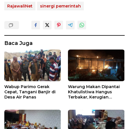
RajawaliNet
sinergi pemerintah
Baca Juga
Wabup Parimo Gerak
Warung Makan Dipantai
Cepat, Tangani Banjir di
Khatulistiwa Hangus
Desa Air Panas
Terbakar, Kerugian
Ditaksir Ratusan Juta