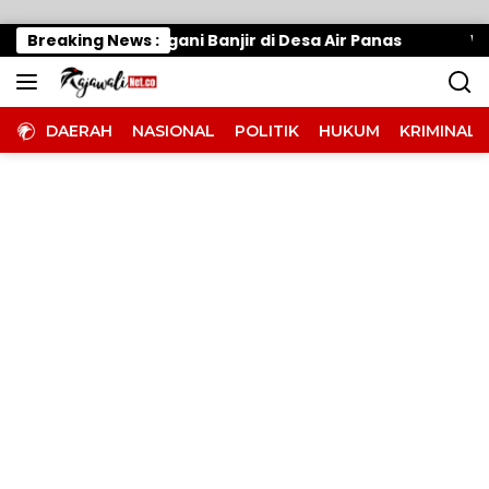
Langsung ke konten
at, Tangani Banjir di Desa Air Panas
Breaking News :
Warung Makan
DAERAH
NASIONAL
POLITIK
HUKUM
KRIMINAL