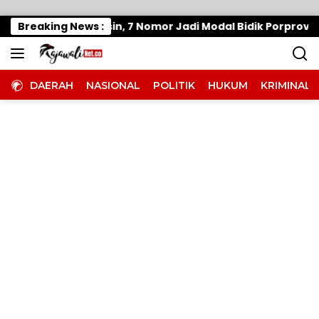
Langsung ke konten
 Panaskan Mesin, 7 Nomor Jadi Modal Bidik Porprov X
Breaking News :
DAERAH
NASIONAL
POLITIK
HUKUM
KRIMINAL