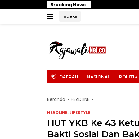
Langsung
Breaking News :
PELTI Parigi Mouto
ke
konten
Indeks
tutup
DAERAH
NASIONAL
POLITIK
Beranda
HEADLINE
HEADLINE
,
LIFESTYLE
HUT YKB Ke 43 Ketu
Bakti Sosial Dan Bak