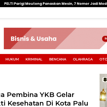
ng Panaskan Mesin, 7 Nomor Jadi Modal Bidik Porprov X
HUKUM
KRIMINAL
BENCANA
OLAHRAGA
OTO
a Pembina YKB Gelar
ti Kesehatan Di Kota Palu