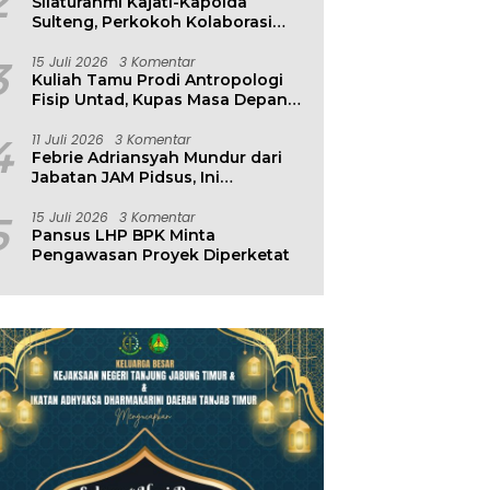
2
Silaturahmi Kajati-Kapolda
Sulteng, Perkokoh Kolaborasi
Antar Penegak Hukum
3
15 Juli 2026
3 Komentar
Kuliah Tamu Prodi Antropologi
Fisip Untad, Kupas Masa Depan
Hubungan Manusia dan
Lingkungan
4
11 Juli 2026
3 Komentar
Febrie Adriansyah Mundur dari
Jabatan JAM Pidsus, Ini
Penjelasan Kejagung
5
15 Juli 2026
3 Komentar
Pansus LHP BPK Minta
Pengawasan Proyek Diperketat