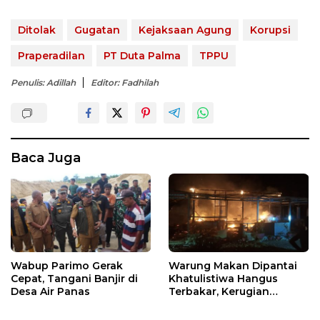
Ditolak
Gugatan
Kejaksaan Agung
Korupsi
Praperadilan
PT Duta Palma
TPPU
Penulis: Adillah
Editor: Fadhilah
Baca Juga
Wabup Parimo Gerak
Warung Makan Dipantai
Cepat, Tangani Banjir di
Khatulistiwa Hangus
Desa Air Panas
Terbakar, Kerugian
Ditaksir Ratusan Juta