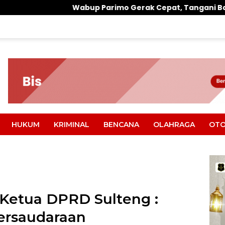
up Parimo Gerak Cepat, Tangani Banjir di Desa Air Panas
HUKUM
KRIMINAL
BENCANA
OLAHRAGA
OTO
l Ketua DPRD Sulteng :
ersaudaraan