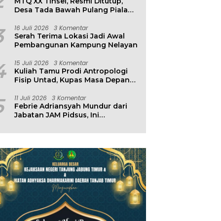
2
MTQ XX Tinsel, Resmi Ditutup,
Desa Tada Bawah Pulang Piala
Bergilir
3
16 Juli 2026
3 Komentar
Serah Terima Lokasi Jadi Awal
Pembangunan Kampung Nelayan
4
15 Juli 2026
3 Komentar
Kuliah Tamu Prodi Antropologi
Fisip Untad, Kupas Masa Depan
Hubungan Manusia dan
Lingkungan
5
11 Juli 2026
3 Komentar
Febrie Adriansyah Mundur dari
Jabatan JAM Pidsus, Ini
Penjelasan Kejagung