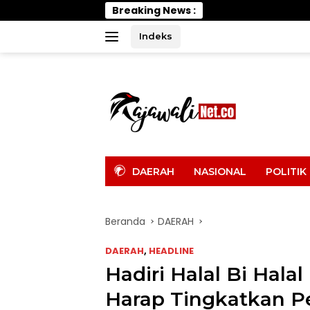
Langsung
Breaking News :
Wab
ke
konten
Indeks
tutup
DAERAH
NASIONAL
POLITIK
Beranda
DAERAH
DAERAH
,
HEADLINE
Hadiri Halal Bi Hala
Harap Tingkatkan P