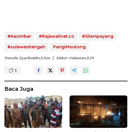
#Kasimbar
#Rajawalinet.co
#Silampayang
#sulawesitengah
ParigiMoutong
Penulis: Syarifuddin,S.Sos
Editor: Indrawan,S.Pt
1
Baca Juga