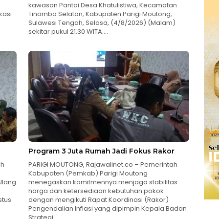
kawasan Pantai Desa Khatulistiwa, Kecamatan
kasi
Tinombo Selatan, Kabupaten Parigi Moutong,
Sulawesi Tengah, Selasa, (4/8/2026) (Malam)
sekitar pukul 21.30 WITA….
Program 3 Juta Rumah Jadi Fokus Rakor
ah
PARIGI MOUTONG, Rajawalinet.co – Pemerintah
Kabupaten (Pemkab) Parigi Moutong
Ulang
menegaskan komitmennya menjaga stabilitas
harga dan ketersediaan kebutuhan pokok
stus
dengan mengikuti Rapat Koordinasi (Rakor)
Pengendalian Inflasi yang dipimpin Kepala Badan
Strategi…