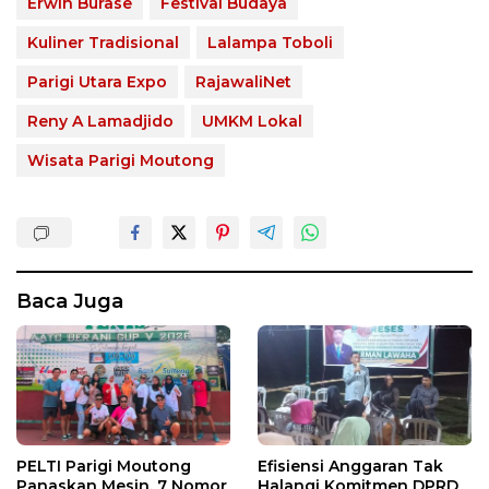
Erwin Burase
Festival Budaya
Kuliner Tradisional
Lalampa Toboli
Parigi Utara Expo
RajawaliNet
Reny A Lamadjido
UMKM Lokal
Wisata Parigi Moutong
Baca Juga
PELTI Parigi Moutong
Efisiensi Anggaran Tak
Panaskan Mesin, 7 Nomor
Halangi Komitmen DPRD