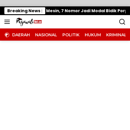
Langsung ke konten
tong Panaskan Mesin, 7 Nomor Jadi Modal Bidik Porprov X
Breaking News :
DAERAH
NASIONAL
POLITIK
HUKUM
KRIMINAL