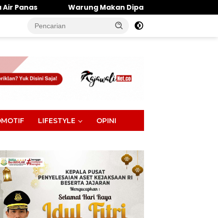
ung Makan Dipantai Khatulistiwa Hangus Terbakar, Kerugi
tutup
MOTIF
LIFESTYLE
OPINI