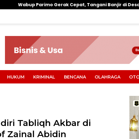
Gerak Cepat, Tangani Banjir di Desa Air Panas
War
HUKUM
KRIMINAL
BENCANA
OLAHRAGA
OTO
iri Tabliqh Akbar di
f Zainal Abidin