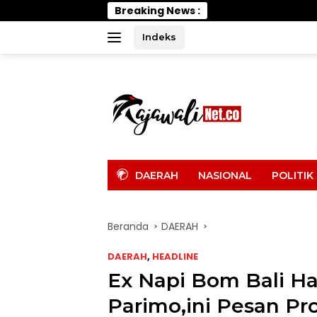
Langsung
Breaking News :
Wabup Parimo 
ke
konten
Indeks
tutup
DAERAH
NASIONAL
POLITIK
Beranda
DAERAH
DAERAH
,
HEADLINE
Ex Napi Bom Bali Had
Parimo,ini Pesan Pro