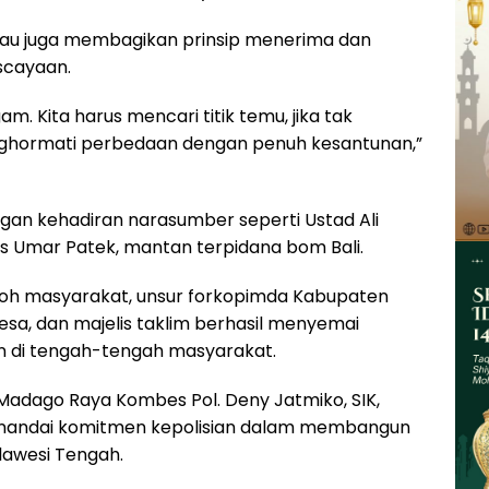
eliau juga membagikan prinsip menerima dan
scayaan.
am. Kita harus mencari titik temu, jika tak
nghormati perbedaan dengan penuh kesantunan,”
ngan kehadiran narasumber seperti Ustad Ali
ias Umar Patek, mantan terpidana bom Bali.
okoh masyarakat, unsur forkopimda Kabupaten
esa, dan majelis taklim berhasil menyemai
 di tengah-tengah masyarakat.
 Madago Raya Kombes Pol. Deny Jatmiko, SIK,
enandai komitmen kepolisian dalam membangun
lawesi Tengah.