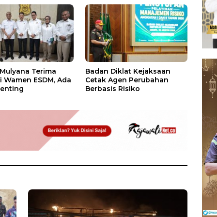
 Mulyana Terima
Badan Diklat Kejaksaan
si Wamen ESDM, Ada
Cetak Agen Perubahan
enting
Berbasis Risiko