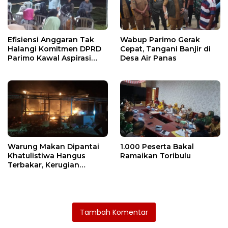
Efisiensi Anggaran Tak
Wabup Parimo Gerak
Halangi Komitmen DPRD
Cepat, Tangani Banjir di
Parimo Kawal Aspirasi
Desa Air Panas
Warga
Warung Makan Dipantai
1.000 Peserta Bakal
Khatulistiwa Hangus
Ramaikan Toribulu
Terbakar, Kerugian
Ditaksir Ratusan Juta
Tambah Komentar