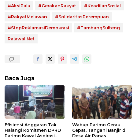
#AksiPalu
#GerakanRakyat
#KeadilanSosial
#RakyatMelawan
#SolidaritasPerempuan
#StopReklamasiDemokrasi
#TambangSulteng
RajawaliNet
Baca Juga
Efisiensi Anggaran Tak
Wabup Parimo Gerak
Halangi Komitmen DPRD
Cepat, Tangani Banjir di
Parimo Kawal Aspirasi
Desa Air Panas