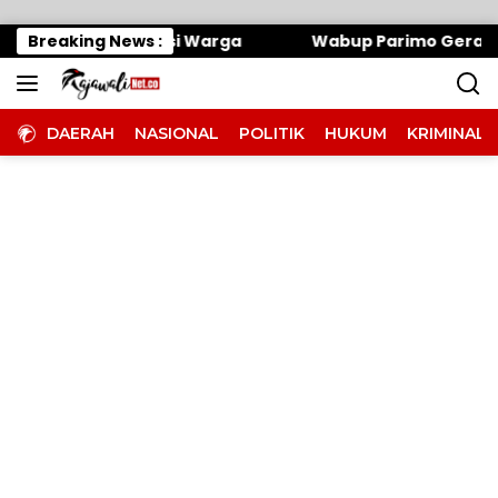
Langsung ke konten
 Kawal Aspirasi Warga
Breaking News :
Wabup Parimo Gerak Cepat, T
DAERAH
NASIONAL
POLITIK
HUKUM
KRIMINAL