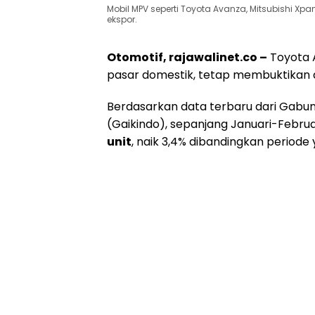
Mobil MPV seperti Toyota Avanza, Mitsubishi Xpa
ekspor.
Otomotif, rajawalinet.co –
Toyota A
pasar domestik, tetap membuktikan d
Berdasarkan data terbaru dari Gabun
(Gaikindo), sepanjang Januari-Febru
unit
, naik 3,4% dibandingkan period