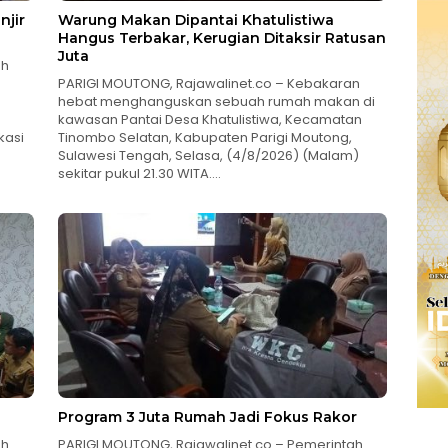
njir
Warung Makan Dipantai Khatulistiwa
Hangus Terbakar, Kerugian Ditaksir Ratusan
Juta
ah
PARIGI MOUTONG, Rajawalinet.co – Kebakaran
hebat menghanguskan sebuah rumah makan di
kawasan Pantai Desa Khatulistiwa, Kecamatan
kasi
Tinombo Selatan, Kabupaten Parigi Moutong,
Sulawesi Tengah, Selasa, (4/8/2026) (Malam)
sekitar pukul 21.30 WITA….
Program 3 Juta Rumah Jadi Fokus Rakor
ah
PARIGI MOUTONG, Rajawalinet.co – Pemerintah