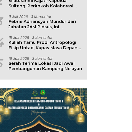
2
Silaturahmi Kajati-Kapolda
Sulteng, Perkokoh Kolaborasi
Antar Penegak Hukum
3
11 Juli 2026
3 Komentar
Febrie Adriansyah Mundur dari
Jabatan JAM Pidsus, Ini
Penjelasan Kejagung
4
15 Juli 2026
3 Komentar
Kuliah Tamu Prodi Antropologi
Fisip Untad, Kupas Masa Depan
Hubungan Manusia dan
Lingkungan
5
16 Juli 2026
3 Komentar
Serah Terima Lokasi Jadi Awal
Pembangunan Kampung Nelayan