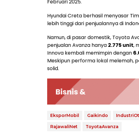
Februari 2025.
Hyundai Creta berhasil menyasar Ti
lebih tinggi dari penjualannya di Indo
Namun, di pasar domestik, Toyota Ava
penjualan Avanza hanya
2.775 unit
, 
Innova kembali memimpin dengan
6.
Meskipun performa lokal melemah, pos
solid.
EksporMobil
Gaikindo
IndustriO
RajawaliNet
ToyotaAvanza