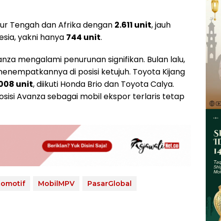
mur Tengah dan Afrika dengan
2.611 unit
, jauh
nesia, yakni hanya
744 unit
.
nza mengalami penurunan signifikan. Bulan lalu,
menempatkannya di posisi ketujuh. Toyota Kijang
008 unit
, diikuti Honda Brio dan Toyota Calya.
isi Avanza sebagai mobil ekspor terlaris tetap
tomotif
MobilMPV
PasarGlobal