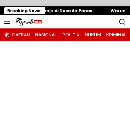
Langsung ke konten
at, Tangani Banjir di Desa Air Panas
Breaking News :
Warung Makan
DAERAH
NASIONAL
POLITIK
HUKUM
KRIMINAL