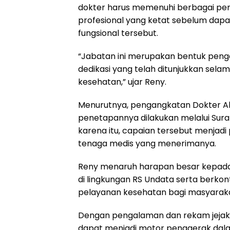
dokter harus memenuhi berbagai persy
profesional yang ketat sebelum dapa
fungsional tersebut.
“Jabatan ini merupakan bentuk peng
dedikasi yang telah ditunjukkan sel
kesehatan,” ujar Reny.
Menurutnya, pengangkatan Dokter Ahl
penetapannya dilakukan melalui Surat
karena itu, capaian tersebut menjad
tenaga medis yang menerimanya.
Reny menaruh harapan besar kepada 
di lingkungan RS Undata serta berko
pelayanan kesehatan bagi masyaraka
Dengan pengalaman dan rekam jejak pro
dapat menjadi motor penggerak dal