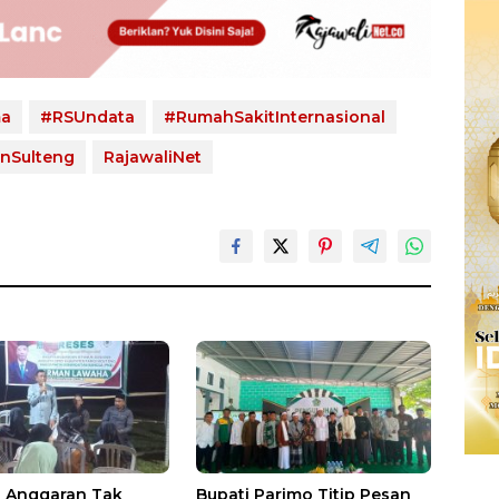
ma
#RSUndata
#RumahSakitInternasional
nSulteng
RajawaliNet
si Anggaran Tak
Bupati Parimo Titip Pesan