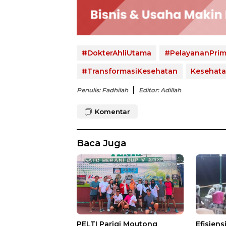
#DokterAhliUtama
#PelayananPri
#TransformasiKesehatan
Kesehata
Penulis: Fadhilah
Editor: Adillah
Komentar
Baca Juga
PELTI Parigi Moutong
Efisien