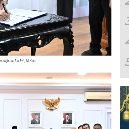
djido, Sp.PK., M.Kes,