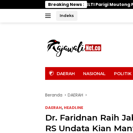
Langsung
PELTI Parigi Moutong Panaskan Mesin, 7 Nomor
Breaking News :
ke
konten
Indeks
tutup
DAERAH
NASIONAL
POLITIK
Beranda
DAERAH
DAERAH
,
HEADLINE
Dr. Faridnan Raih J
RS Undata Kian Man