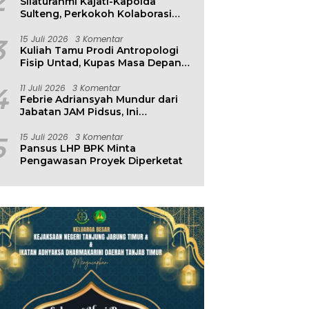
2
Silaturahmi Kajati-Kapolda
Sulteng, Perkokoh Kolaborasi
Antar Penegak Hukum
3
15 Juli 2026
3 Komentar
Kuliah Tamu Prodi Antropologi
Fisip Untad, Kupas Masa Depan
Hubungan Manusia dan
Lingkungan
4
11 Juli 2026
3 Komentar
Febrie Adriansyah Mundur dari
Jabatan JAM Pidsus, Ini
Penjelasan Kejagung
5
15 Juli 2026
3 Komentar
Pansus LHP BPK Minta
Pengawasan Proyek Diperketat