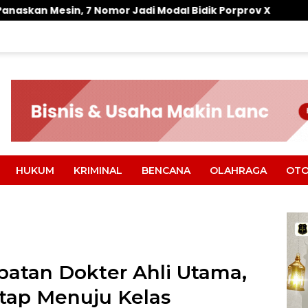
 Jadi Modal Bidik Porprov X
Efisiensi Anggaran Ta
HUKUM
KRIMINAL
BENCANA
OLAHRAGA
OTO
abatan Dokter Ahli Utama,
tap Menuju Kelas