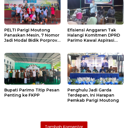
PELTI Parigi Moutong
Efisiensi Anggaran Tak
Panaskan Mesin, 7 Nomor
Halangi Komitmen DPRD
Jadi Modal Bidik Porprov
Parimo Kawal Aspirasi
X
Warga
Bupati Parimo Titip Pesan
Penghulu Jadi Garda
Penting ke FKPP
Terdepan, Ini Harapan
Pemkab Parigi Moutong
Tambah Komentar