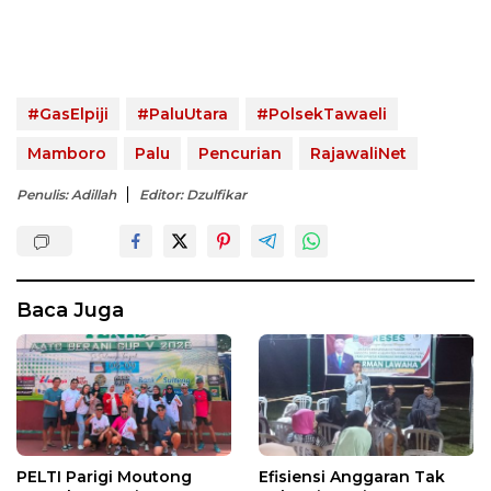
#GasElpiji
#PaluUtara
#PolsekTawaeli
Mamboro
Palu
Pencurian
RajawaliNet
Penulis: Adillah
Editor: Dzulfikar
Baca Juga
PELTI Parigi Moutong
Efisiensi Anggaran Tak