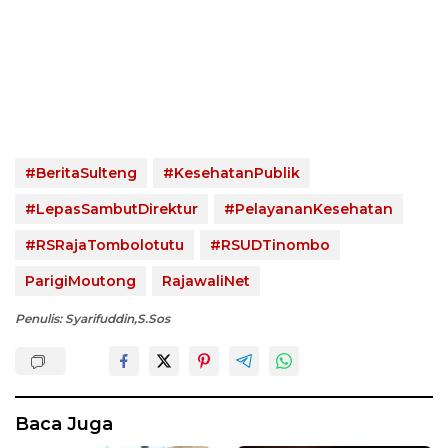
#BeritaSulteng
#KesehatanPublik
#LepasSambutDirektur
#PelayananKesehatan
#RSRajaTombolotutu
#RSUDTinombo
ParigiMoutong
RajawaliNet
Penulis: Syarifuddin,S.Sos
Baca Juga