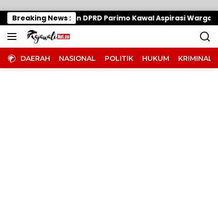
Langsung ke konten
gi Komitmen DPRD Parimo Kawal Aspirasi Warga
Breaking News :
Wab
DAERAH
NASIONAL
POLITIK
HUKUM
KRIMINAL