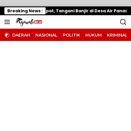
Langsung ke konten
imo Gerak Cepat, Tangani Banjir di Desa Air Panas
Breaking News :
DAERAH
NASIONAL
POLITIK
HUKUM
KRIMINAL