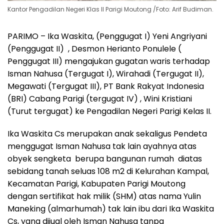
Kantor Pengadilan Negeri Klas II Parigi Moutong /Foto: Arif Budiman.
PARIMO – Ika Waskita, (Penggugat I) Yeni Angriyani
(Penggugat II) , Desmon Herianto Ponulele (
Penggugat III) mengajukan gugatan waris terhadap
Isman Nahusa (Tergugat I), Wirahadi (Tergugat II),
Megawati (Tergugat III), PT Bank Rakyat Indonesia
(BRI) Cabang Parigi (tergugat IV) , Wini Kristiani
(Turut tergugat) ke Pengadilan Negeri Parigi Kelas II.
Ika Waskita Cs merupakan anak sekaligus Pendeta
menggugat Isman Nahusa tak lain ayahnya atas
obyek sengketa berupa bangunan rumah diatas
sebidang tanah seluas 108 m2 di Kelurahan Kampal,
Kecamatan Parigi, Kabupaten Parigi Moutong
dengan sertifikat hak milik (SHM) atas nama Yulin
Maneking (almarhumah) tak lain ibu dari Ika Waskita
Cs, yang dijual oleh Isman Nahusa tanpa