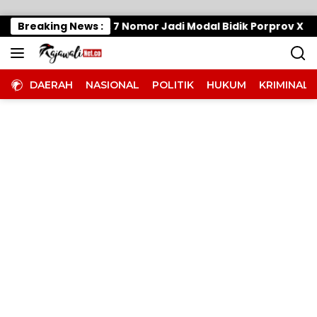
Langsung ke konten
anaskan Mesin, 7 Nomor Jadi Modal Bidik Porprov X
Breaking News :
DAERAH
NASIONAL
POLITIK
HUKUM
KRIMINAL