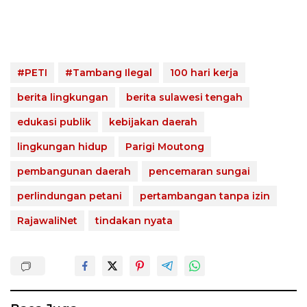
#PETI
#Tambang Ilegal
100 hari kerja
berita lingkungan
berita sulawesi tengah
edukasi publik
kebijakan daerah
lingkungan hidup
Parigi Moutong
pembangunan daerah
pencemaran sungai
perlindungan petani
pertambangan tanpa izin
RajawaliNet
tindakan nyata