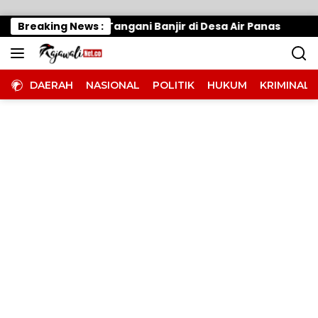
Langsung ke konten
erak Cepat, Tangani Banjir di Desa Air Panas
Breaking News :
Waru
DAERAH
NASIONAL
POLITIK
HUKUM
KRIMINAL