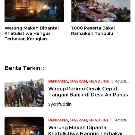
Warung Makan Dipantai
1.000 Peserta Bakal
Khatulistiwa Hangus
Ramaikan Toribulu
Terbakar, Kerugian
Ditaksir Ratusan Juta
R
Berita Terkini :
a
j
BENCANA
,
DAERAH
,
HEADLINE
5 Agustus
a
2026
Wabup Parimo Gerak Cepat,
w
Tangani Banjir di Desa Air Panas
a
Syarifuddin
l
i
n
BENCANA
,
DAERAH
,
HEADLINE
5 Agustus
e
2026
Warung Makan Dipantai
t
Khatulistiwa Hangus Terbakar,