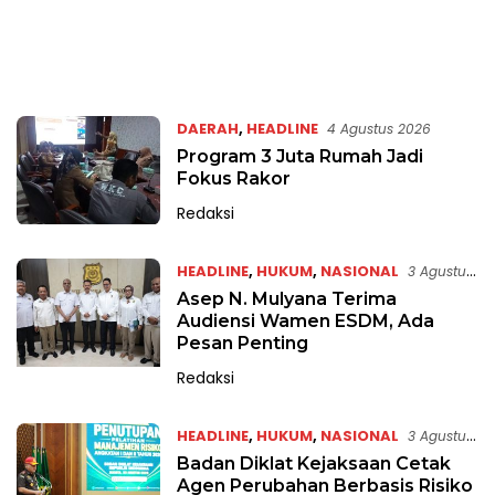
DAERAH
,
HEADLINE
4 Agustus 2026
Program 3 Juta Rumah Jadi
Fokus Rakor
Redaksi
HEADLINE
,
HUKUM
,
NASIONAL
3 Agustus
2026
Asep N. Mulyana Terima
Audiensi Wamen ESDM, Ada
Pesan Penting
Redaksi
HEADLINE
,
HUKUM
,
NASIONAL
3 Agustus
2026
Badan Diklat Kejaksaan Cetak
Agen Perubahan Berbasis Risiko