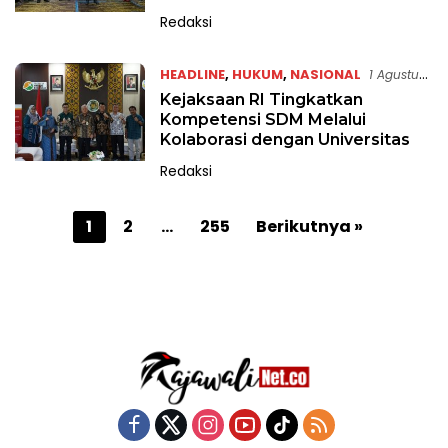
Redaksi
HEADLINE
,
HUKUM
,
NASIONAL
1 Agustus
2026
Kejaksaan RI Tingkatkan
Kompetensi SDM Melalui
Kolaborasi dengan Universitas
Redaksi
P
1
2
…
255
Berikutnya »
a
g
i
n
a
s
i