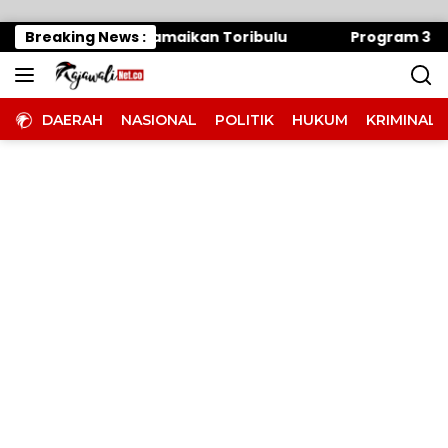
Langsung ke konten
0 Peserta Bakal Ramaikan Toribulu
Breaking News :
Program 3 Juta
DAERAH
NASIONAL
POLITIK
HUKUM
KRIMINAL