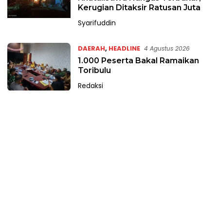
.
Kerugian Ditaksir Ratusan Juta
c
Syarifuddin
o
DAERAH
,
HEADLINE
4 Agustus 2026
1.000 Peserta Bakal Ramaikan
Toribulu
Redaksi