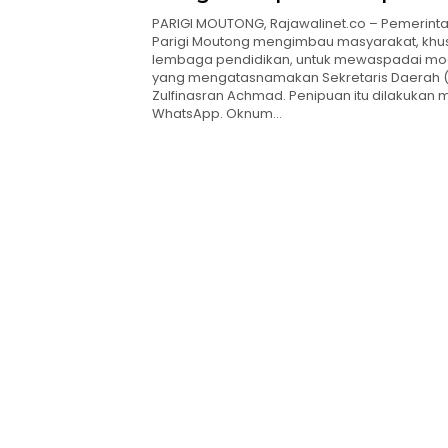
PARIGI MOUTONG, Rajawalinet.co – Pemerint
Parigi Moutong mengimbau masyarakat, khu
lembaga pendidikan, untuk mewaspadai mo
yang mengatasnamakan Sekretaris Daerah 
Zulfinasran Achmad. Penipuan itu dilakukan me
WhatsApp. Oknum…