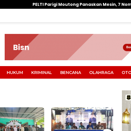
 Parigi Moutong Panaskan Mesin, 7 Nomor Jadi Modal Bidik 
HUKUM
KRIMINAL
BENCANA
OLAHRAGA
OTO