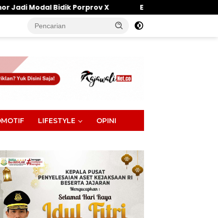
Porprov X
Efisiensi Anggaran Tak Halangi Komitme
tutup
MOTIF
LIFESTYLE
OPINI