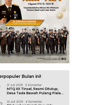
p Parimo Gerak Cepat,
Warung Makan Dipantai
1
ani Banjir di Desa Air
Khatulistiwa Hangus
R
as
Terbakar, Kerugian Ditaksir
Ratusan Juta
erpopuler Bulan ini!
31 Juli 2026
5 Komentar
MTQ XX Tinsel, Resmi Ditutup,
Desa Tada Bawah Pulang Piala
Bergilir
14 Juli 2026
4 Komentar