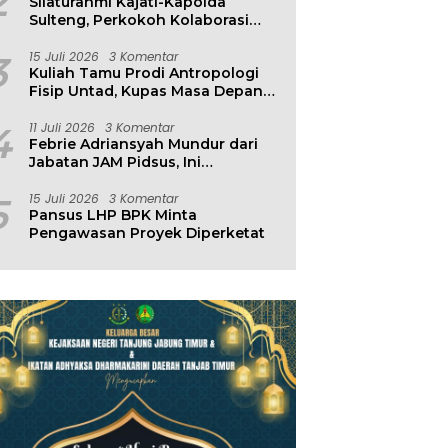
2
Silaturahmi Kajati-Kapolda
Sulteng, Perkokoh Kolaborasi
Antar Penegak Hukum
3
15 Juli 2026
3 Komentar
Kuliah Tamu Prodi Antropologi
Fisip Untad, Kupas Masa Depan
Hubungan Manusia dan
Lingkungan
4
11 Juli 2026
3 Komentar
Febrie Adriansyah Mundur dari
Jabatan JAM Pidsus, Ini
Penjelasan Kejagung
5
15 Juli 2026
3 Komentar
Pansus LHP BPK Minta
Pengawasan Proyek Diperketat