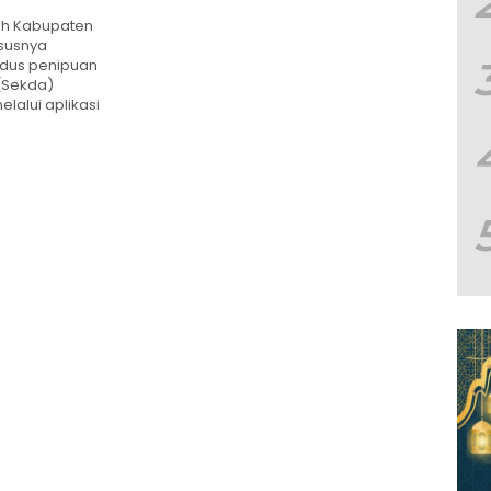
ah Kabupaten
susnya
dus penipuan
(Sekda)
lalui aplikasi