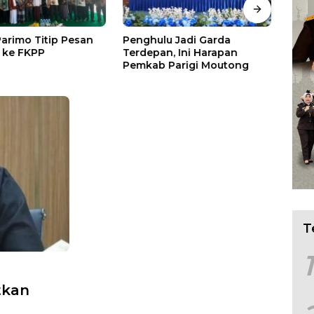
Parimo Titip Pesan
Penghulu Jadi Garda
Wabu
 ke FKPP
Terdepan, Ini Harapan
Tang
Pemkab Parigi Moutong
Pan
T
1
tkan