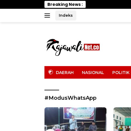
Langsung
Breaking News :
PELTI
ke
konten
Indeks
tutup
DAERAH
NASIONAL
POLITIK
#ModusWhatsApp