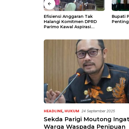
gi Moutong
Efisiensi Anggaran Tak
Bupati 
Mesin, 7 Nomor
Halangi Komitmen DPRD
Penting
Bidik Porprov X
Parimo Kawal Aspirasi
Warga
HEADLINE
,
HUKUM
24 September 2025
Sekda Parigi Moutong Inga
Warga Waspada Penipuan