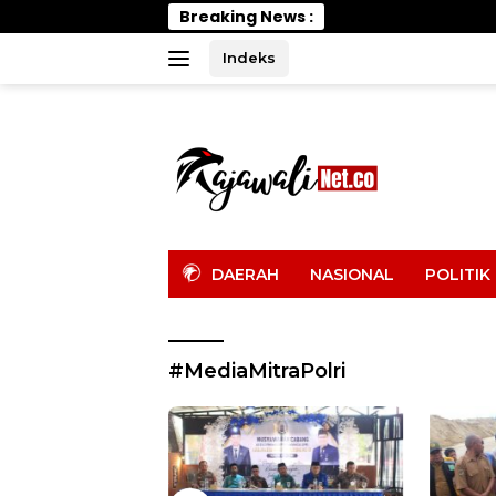
Langsung
Breaking News :
Efisien
ke
konten
Indeks
tutup
DAERAH
NASIONAL
POLITIK
#MediaMitraPolri