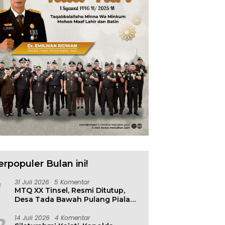
0 Peserta Bakal
Program 3 Juta Rumah Jadi
A
ikan Toribulu
Fokus Rakor
A
P
erpopuler Bulan ini!
31 Juli 2026
5 Komentar
MTQ XX Tinsel, Resmi Ditutup,
Desa Tada Bawah Pulang Piala
Bergilir
14 Juli 2026
4 Komentar