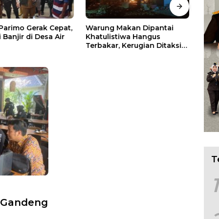
arimo Gerak Cepat,
Warung Makan Dipantai
1.00
Banjir di Desa Air
Khatulistiwa Hangus
Rama
Terbakar, Kerugian Ditaksir
Ratusan Juta
T
1
 Gandeng