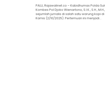
PALU, Rajawalinet.co – Kabidhumas Polda Su
Kombes Pol Djoko Wienartono, S.I.K., S.H., M.H
sejumlah jurnalis di salah satu warung kopi di
Kamis (2/10/2025). Pertemuan ini menjadi…