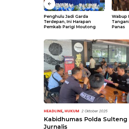
Anggaran Tak
Penghulu Jadi Garda
Wabup P
omitmen DPRD
Terdepan, Ini Harapan
Tangani 
al Aspirasi
Pemkab Parigi Moutong
Panas
HEADLINE
,
HUKUM
2 Oktober 2025
Kabidhumas Polda Sulteng
Jurnalis