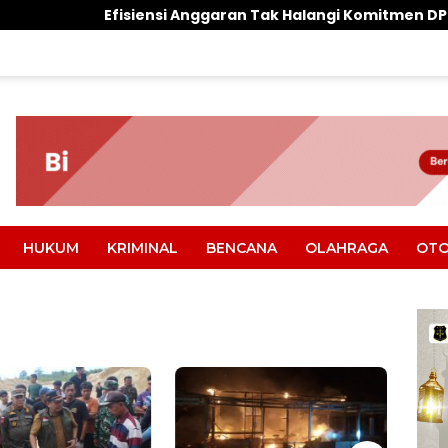
si Anggaran Tak Halangi Komitmen DPRD Parimo Kawal Asp
HUKUM
KRIMINAL
BENCANA
OLAHRAGA
OTO