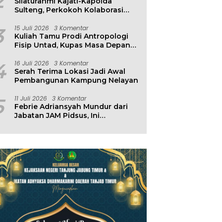
2
Silaturahmi Kajati-Kapolda
Sulteng, Perkokoh Kolaborasi
Antar Penegak Hukum
3
15 Juli 2026
3 Komentar
Kuliah Tamu Prodi Antropologi
Fisip Untad, Kupas Masa Depan
Hubungan Manusia dan
Lingkungan
4
16 Juli 2026
3 Komentar
Serah Terima Lokasi Jadi Awal
Pembangunan Kampung Nelayan
5
11 Juli 2026
3 Komentar
Febrie Adriansyah Mundur dari
Jabatan JAM Pidsus, Ini
Penjelasan Kejagung