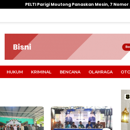
igi Moutong Panaskan Mesin, 7 Nomor Jadi Modal Bidik Por
HUKUM
KRIMINAL
BENCANA
OLAHRAGA
OTO