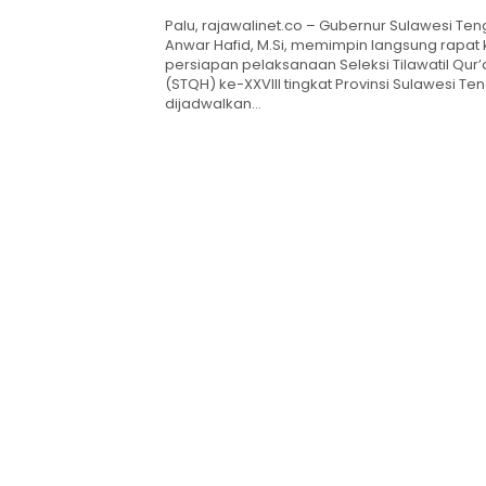
Palu, rajawalinet.co – Gubernur Sulawesi Teng
Anwar Hafid, M.Si, memimpin langsung rapat 
persiapan pelaksanaan Seleksi Tilawatil Qur’
(STQH) ke-XXVIII tingkat Provinsi Sulawesi Te
dijadwalkan…