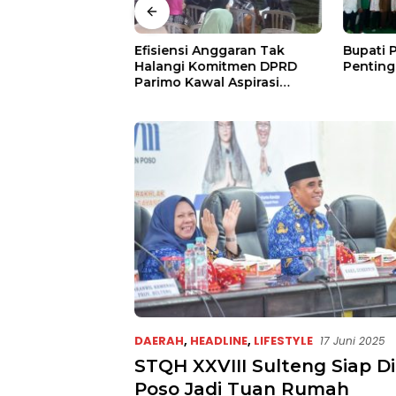
gi Moutong
Efisiensi Anggaran Tak
Bupati 
Mesin, 7 Nomor
Halangi Komitmen DPRD
Penting
Bidik Porprov X
Parimo Kawal Aspirasi
Warga
DAERAH
,
HEADLINE
,
LIFESTYLE
17 Juni 2025
STQH XXVIII Sulteng Siap Di
Poso Jadi Tuan Rumah