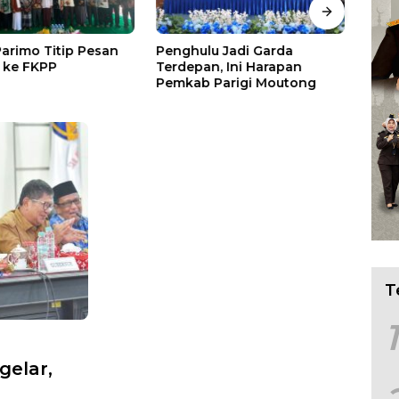
Parimo Titip Pesan
Penghulu Jadi Garda
Wabu
 ke FKPP
Terdepan, Ini Harapan
Tang
Pemkab Parigi Moutong
Pan
T
1
gelar,