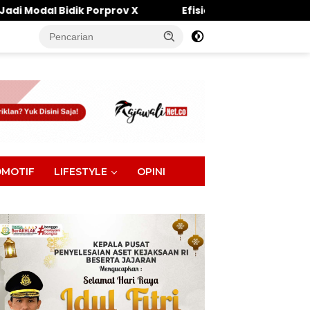
prov X
Efisiensi Anggaran Tak Halangi Komitmen DP
tutup
MOTIF
LIFESTYLE
OPINI