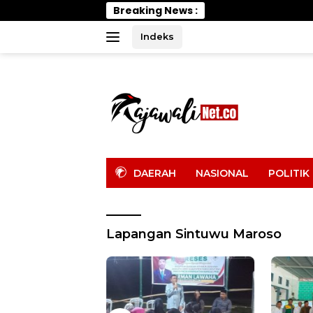
Langsung
Breaking News :
PELTI Par
ke
konten
Indeks
tutup
DAERAH
NASIONAL
POLITIK
Lapangan Sintuwu Maroso