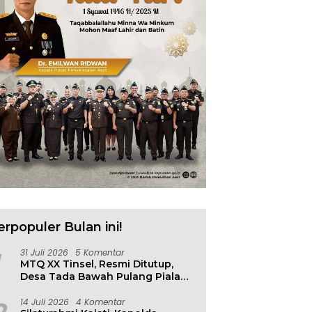
p Parimo Gerak Cepat,
Warung Makan Dipantai
1
ani Banjir di Desa Air
Khatulistiwa Hangus
R
as
Terbakar, Kerugian Ditaksir
Ratusan Juta
erpopuler Bulan ini!
31 Juli 2026
5 Komentar
MTQ XX Tinsel, Resmi Ditutup,
Desa Tada Bawah Pulang Piala
Bergilir
14 Juli 2026
4 Komentar