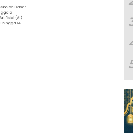
Digital
Sekolah Dasar
nggala
ifisial (AI)
1 hingga 14…