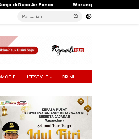
nas
Warung Makan Dipantai Khatulistiwa Hangus Te
tutup
MOTIF
LIFESTYLE
OPINI