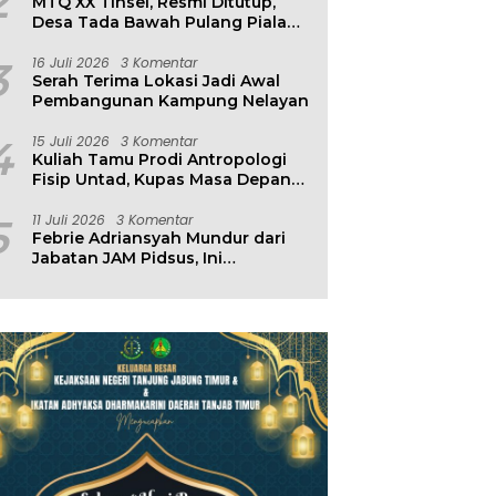
2
MTQ XX Tinsel, Resmi Ditutup,
Desa Tada Bawah Pulang Piala
Bergilir
3
16 Juli 2026
3 Komentar
Serah Terima Lokasi Jadi Awal
Pembangunan Kampung Nelayan
4
15 Juli 2026
3 Komentar
Kuliah Tamu Prodi Antropologi
Fisip Untad, Kupas Masa Depan
Hubungan Manusia dan
Lingkungan
5
11 Juli 2026
3 Komentar
Febrie Adriansyah Mundur dari
Jabatan JAM Pidsus, Ini
Penjelasan Kejagung