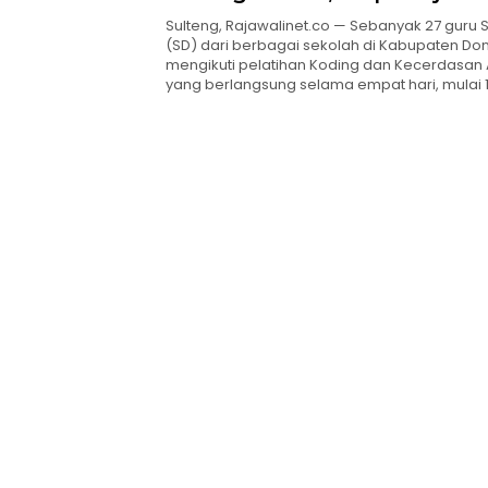
Transformasi Pembelajaran 
Sulteng, Rajawalinet.co — Sebanyak 27 guru 
(SD) dari berbagai sekolah di Kabupaten Do
mengikuti pelatihan Koding dan Kecerdasan Art
yang berlangsung selama empat hari, mulai 1