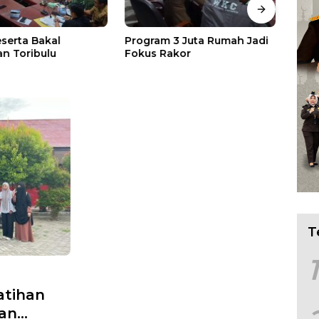
eserta Bakal
Program 3 Juta Rumah Jadi
Asep
n Toribulu
Fokus Rakor
Audi
Pesa
T
1
atihan
kan