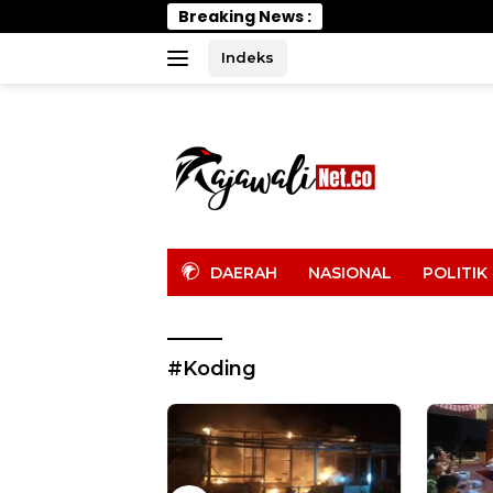
Langsung
Breaking News :
ke
konten
Indeks
tutup
DAERAH
NASIONAL
POLITIK
#Koding