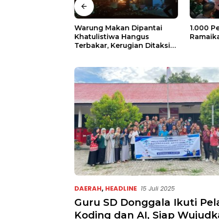
mo Gerak Cepat,
Warung Makan Dipantai
1.000 P
jir di Desa Air
Khatulistiwa Hangus
Ramaika
Terbakar, Kerugian Ditaksir
Ratusan Juta
DAERAH
,
HEADLINE
15 Juli 2025
Guru SD Donggala Ikuti Pel
Koding dan AI, Siap Wujud