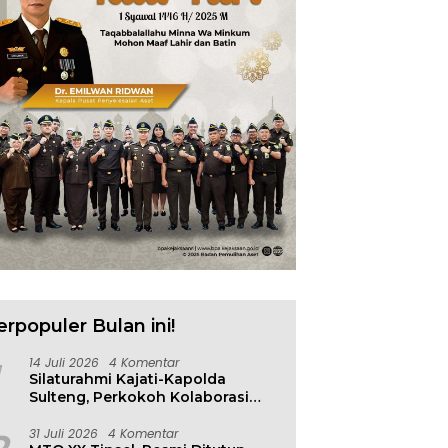
 N. Mulyana Terima
Badan Diklat Kejaksaan
S
ensi Wamen ESDM, Ada
Cetak Agen Perubahan
P
n Penting
Berbasis Risiko
F
erpopuler Bulan ini!
14 Juli 2026
4 Komentar
Silaturahmi Kajati-Kapolda
Sulteng, Perkokoh Kolaborasi
Antar Penegak Hukum
31 Juli 2026
4 Komentar