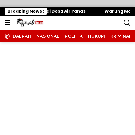
Langsung ke konten
, Tangani Banjir di Desa Air Panas
Breaking News :
Warung Makan D
DAERAH
NASIONAL
POLITIK
HUKUM
KRIMINAL