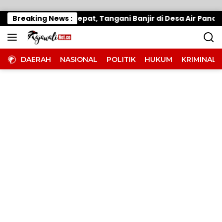
Langsung ke konten
p Parimo Gerak Cepat, Tangani Banjir di Desa Air Panas
Breaking News :
DAERAH
NASIONAL
POLITIK
HUKUM
KRIMINAL