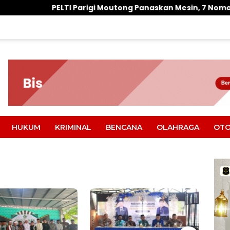
arigi Moutong Panaskan Mesin, 7 Nomor Jadi Modal Bidik P
HUKUM
KRIMINAL
BENCANA
OLAHRAGA
OTO