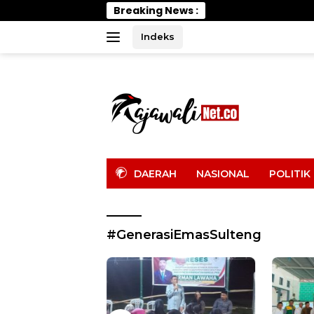
Langsung
Breaking News :
PELTI P
ke
konten
Indeks
tutup
DAERAH
NASIONAL
POLITIK
#GenerasiEmasSulteng