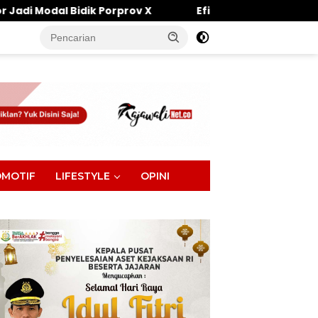
orprov X
Efisiensi Anggaran Tak Halangi Komitmen 
tutup
MOTIF
LIFESTYLE
OPINI