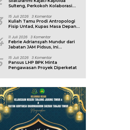
2
Silaturahmi Kajati-Kapolda
Sulteng, Perkokoh Kolaborasi
Antar Penegak Hukum
3
15 Juli 2026
3 Komentar
Kuliah Tamu Prodi Antropologi
Fisip Untad, Kupas Masa Depan
Hubungan Manusia dan
Lingkungan
4
11 Juli 2026
3 Komentar
Febrie Adriansyah Mundur dari
Jabatan JAM Pidsus, Ini
Penjelasan Kejagung
5
15 Juli 2026
3 Komentar
Pansus LHP BPK Minta
Pengawasan Proyek Diperketat