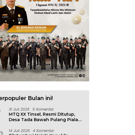
p Parimo Gerak Cepat,
Warung Makan Dipantai
1
ani Banjir di Desa Air
Khatulistiwa Hangus
R
as
Terbakar, Kerugian Ditaksir
Ratusan Juta
erpopuler Bulan ini!
31 Juli 2026
5 Komentar
MTQ XX Tinsel, Resmi Ditutup,
Desa Tada Bawah Pulang Piala
Bergilir
14 Juli 2026
4 Komentar