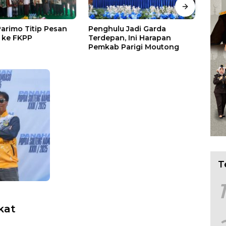
Parimo Titip Pesan
Penghulu Jadi Garda
Wabu
 ke FKPP
Terdepan, Ini Harapan
Tang
Pemkab Parigi Moutong
Pan
T
1
kat