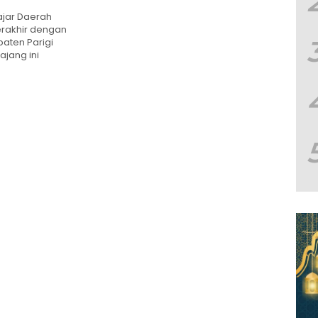
ajar Daerah
erakhir dengan
aten Parigi
jang ini