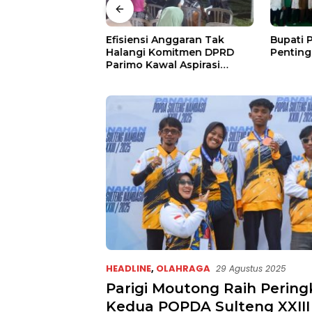
gi Moutong
Efisiensi Anggaran Tak
Bupati 
Mesin, 7 Nomor
Halangi Komitmen DPRD
Penting
Bidik Porprov X
Parimo Kawal Aspirasi
Warga
HEADLINE
,
OLAHRAGA
29 Agustus 2025
Parigi Moutong Raih Pering
Kedua POPDA Sulteng XXIII