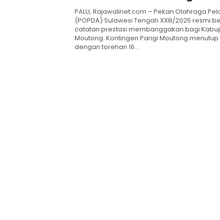
PALU, Rajawalinet.com – Pekan Olahraga Pel
(POPDA) Sulawesi Tengah XXIII/2025 resmi b
catatan prestasi membanggakan bagi Kabup
Moutong. Kontingen Parigi Moutong menutup a
dengan torehan 16…