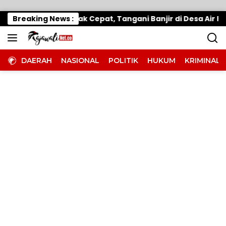
Langsung ke konten
Wabup Parimo Gerak Cepat, Tangani Banjir di Desa Air Pa
Breaking News :
DAERAH
NASIONAL
POLITIK
HUKUM
KRIMINAL