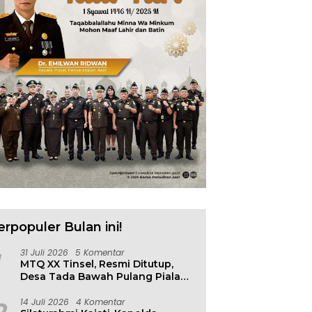
n Diklat Kejaksaan
Sulteng Resmi Gugat
W
k Agen Perubahan
Pencabutan Tuan Rumah
K
asis Risiko
FORNAS IX
P
S
erpopuler Bulan ini!
31 Juli 2026
5 Komentar
MTQ XX Tinsel, Resmi Ditutup,
Desa Tada Bawah Pulang Piala
Bergilir
14 Juli 2026
4 Komentar