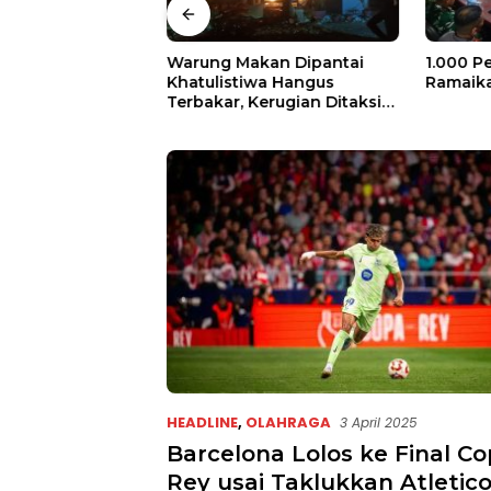
kan Dipantai
1.000 Peserta Bakal
Program
wa Hangus
Ramaikan Toribulu
Fokus R
erugian Ditaksir
ta
HEADLINE
,
OLAHRAGA
3 April 2025
Barcelona Lolos ke Final Co
Rey usai Taklukkan Atletic