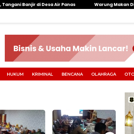
esa Air Panas
Warung Makan Dipantai Khatulistiwa
HUKUM
KRIMINAL
BENCANA
OLAHRAGA
OTO