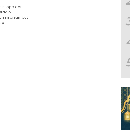
al Copa del
stadio
n ini disambut
tap