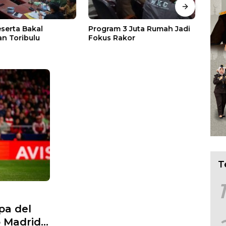
 3 Juta Rumah Jadi
Asep N. Mulyana Terima
Bada
akor
Audiensi Wamen ESDM, Ada
Ceta
Pesan Penting
Berb
T
1
pa del
o Madrid