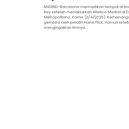
1-0
MADRID-Barcelona memastikan tempat di fin
Rey setelah menaklukkan Atletico Madrid di E
Metropolitano, Kamis (3/4/2025). Kemenanga
gembira oleh pelatih Hansi Flick, namun ia te
mengingatkan timnya…